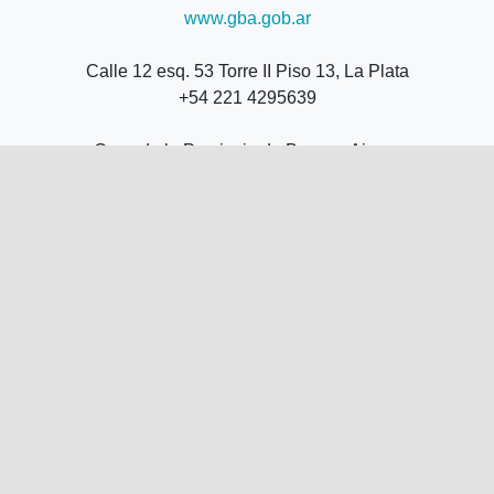
www.gba.gob.ar
Calle 12 esq. 53 Torre II Piso 13, La Plata
+54 221 4295639
Casa de la Provincia de Buenos Aires -
Callao 237, CABA
+54 11 53009531
+54 11 53009532
Av.Patricio Peralta Ramos 2280 Loc.48, Mar
del Plata
+54 223 4954098