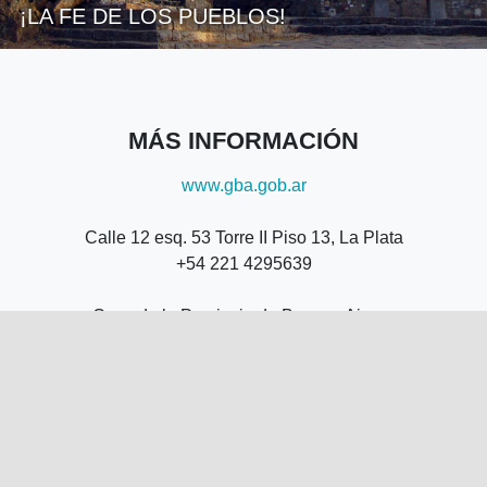
¡LA FE DE LOS PUEBLOS!
MÁS INFORMACIÓN
www.gba.gob.ar
Calle 12 esq. 53 Torre II Piso 13, La Plata
+54 221 4295639
Casa de la Provincia de Buenos Aires -
Callao 237, CABA
+54 11 53009531
+54 11 53009532
Av.Patricio Peralta Ramos 2280 Loc.48, Mar
del Plata