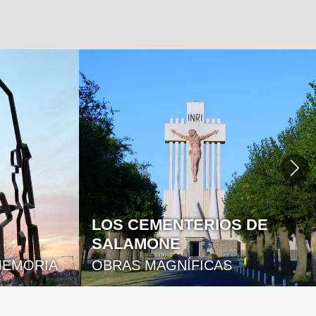
RESERVA LOS ROBLES: UN
REFUGIO NATURAL A
ORILLAS DEL LAGO SAN
S DE
FRANCISCO
BOSQUES NATIVOS Y PASEOS
AL AIRE LIBRE