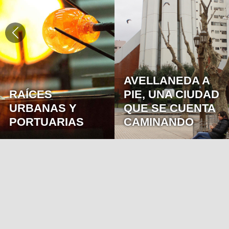
RESERVA LOS
ROBLES: UN
REFUGIO
AVELLANEDA A
NATURAL A
PIE, UNA CIUDAD
ORILLAS DEL
QUE SE CUENTA
LAGO SAN
CAMINANDO
FRANCISCO