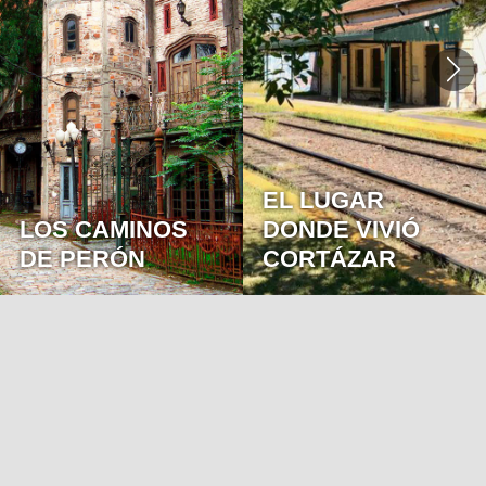
ESCAPADA AL
EL LUGAR
SUR: BORGES,
DONDE VIVIÓ
SOLDI Y
CORTÁZAR
CORTAZAR