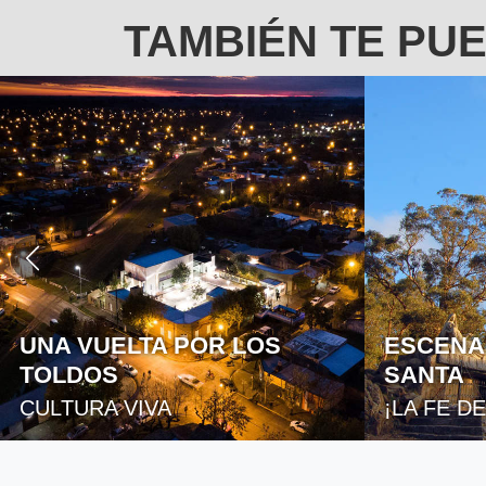
TAMBIÉN TE PU
ESCENAS DE SEMANA
MONUME
SANTA
MALVIN
¡LA FE DE LOS PUEBLOS!
ESPACIO