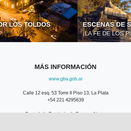
ESCENAS DE SEMANA SANTA
¡LA FE DE LOS PUEBLOS!
MÁS INFORMACIÓN
www.gba.gob.ar
Calle 12 esq. 53 Torre II Piso 13, La Plata
+54 221 4295639
Casa de la Provincia de Buenos Aires -
Callao 237, CABA
+54 11 53009531