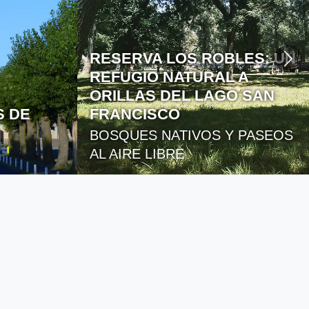
RESERVA LOS ROBLES: UN
REFUGIO NATURAL A
ORILLAS DEL LAGO SAN
S DE
FRANCISCO
BOSQUES NATIVOS Y PASEOS
AL AIRE LIBRE