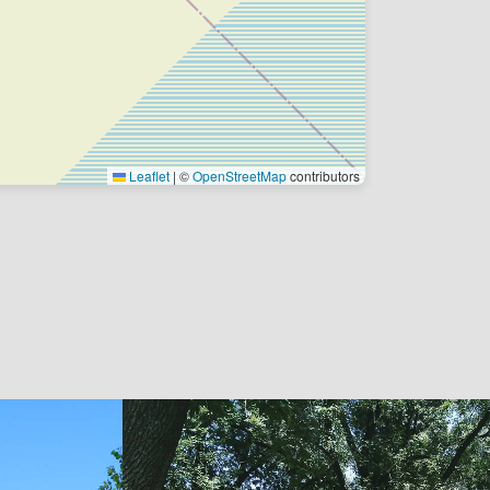
Leaflet
|
©
OpenStreetMap
contributors