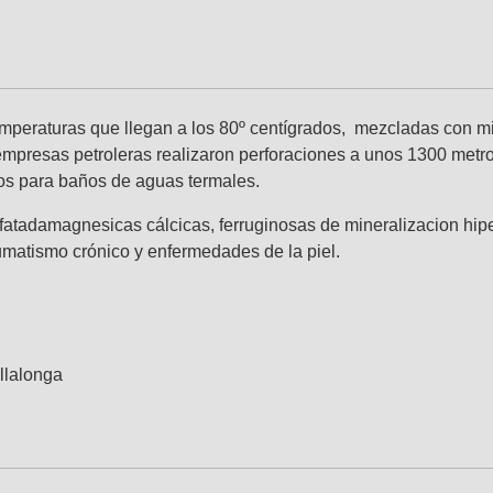
temperaturas que llegan a los 80º centígrados, mezcladas con m
 empresas petroleras realizaron perforaciones a unos 1300 metr
os para baños de aguas termales.
atadamagnesicas cálcicas, ferruginosas de mineralizacion hipe
eumatismo crónico y enfermedades de la piel.
illalonga