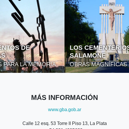
NTOS DE
LOS CEMENTERIO
AS
SALAMONE
S PARA LA MEMORIA
OBRAS MAGNÍFICAS
MÁS INFORMACIÓN
www.gba.gob.ar
Calle 12 esq. 53 Torre II Piso 13, La Plata