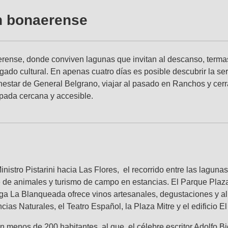
n bonaerense
rense, donde conviven lagunas que invitan al descanso, termas 
egado cultural. En apenas cuatro días es posible descubrir la ser
nestar de General Belgrano, viajar al pasado en Ranchos y cerrar
pada cercana y accesible.
nistro Pistarini hacia Las Flores, el recorrido entre las laguna
je de animales y turismo de campo en estancias. El Parque Pla
ega La Blanqueada ofrece vinos artesanales, degustaciones y al
ias Naturales, el Teatro Español, la Plaza Mitre y el edificio El
on menos de 200 habitantes, al que el célebre escritor Adolfo Bi