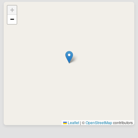
+
−
Leaflet
|
©
OpenStreetMap
contributors