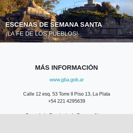
ESCENAS DE SEMANA SANTA
¡LA FE DE LOS PUEBLOS!
MÁS INFORMACIÓN
www.gba.gob.ar
Calle 12 esq. 53 Torre II Piso 13, La Plata
+54 221 4295639
Casa de la Provincia de Buenos Aires -
Callao 237, CABA
+54 11 53009531